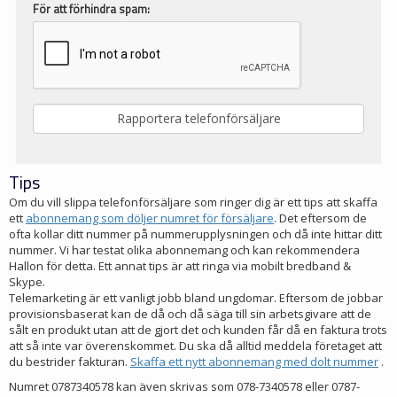
För att förhindra spam:
Tips
Om du vill slippa telefonförsäljare som ringer dig är ett tips att skaffa
ett
abonnemang som döljer numret för försäljare
. Det eftersom de
ofta kollar ditt nummer på nummerupplysningen och då inte hittar ditt
nummer. Vi har testat olika abonnemang och kan rekommendera
Hallon för detta. Ett annat tips är att ringa via mobilt bredband &
Skype.
Telemarketing är ett vanligt jobb bland ungdomar. Eftersom de jobbar
provisionsbaserat kan de då och då säga till sin arbetsgivare att de
sålt en produkt utan att de gjort det och kunden får då en faktura trots
att så inte var överenskommet. Du ska då alltid meddela företaget att
du bestrider fakturan.
Skaffa ett nytt abonnemang med dolt nummer
.
Numret 0787340578 kan även skrivas som 078-7340578 eller 0787-