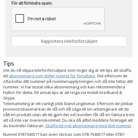
För att förhindra spam:
Tips
Om du vill slippa telefonförsäljare som ringer dig är ett tips att skaffa
ett
abonnemang som döljer numret för försäljare
. Det eftersom de
ofta kollar ditt nummer på nummerupplysningen och då inte hittar ditt
nummer. Vi har testat olika abonnemang och kan rekommendera
Hallon för detta. Ett annat tips är att ringa via mobilt bredband &
Skype.
Telemarketing är ett vanligt jobb bland ungdomar. Eftersom de jobbar
provisionsbaserat kan de då och då säga till sin arbetsgivare att de
sålt en produkt utan att de gjort det och kunden får då en faktura trots
att så inte var överenskommet. Du ska då alltid meddela företaget att
du bestrider fakturan.
Skaffa ett nytt abonnemang med dolt nummer
.
Numret 0787340577 kan även skrivas som 078-7340577 eller 0787-