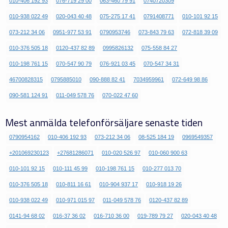
010-406 192 93
076-719 29 00
063-460 79 91
0740720309
010-938 022 49
020-043 40 48
075-275 17 41
0791408771
010-101 92 15
073-212 34 06
0951-977 53 91
0790953746
073-843 79 63
072-818 39 09
010-376 505 18
0120-437 82 89
0995826132
075-558 84 27
010-198 761 15
070-547 90 79
076-921 03 45
070-547 34 31
46700828315
0795885010
090-888 82 41
7034959961
072-649 98 86
090-581 124 91
011-049 578 76
070-022 47 60
Mest anmälda telefonförsäljare senaste tiden
0790954162
010-406 192 93
073-212 34 06
08-525 184 19
0969549357
+201069230123
+27681286071
010-020 526 97
010-060 900 63
010-101 92 15
010-111 45 99
010-198 761 15
010-277 013 70
010-376 505 18
010-811 16 61
010-904 937 17
010-918 19 26
010-938 022 49
010-971 015 97
011-049 578 76
0120-437 82 89
0141-94 68 02
016-37 36 02
016-710 36 00
019-789 79 27
020-043 40 48