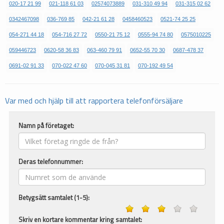
020-17 21 99
021-118 61 03
02574073889
031-310 49 94
031-315 02 62
0342467098
036-769 85
042-21 61 28
0458460523
0521-74 25 25
054-271 44 18
054-716 27 72
0550-21 75 12
0555-94 74 80
0575010225
059446723
0620-58 36 83
063-460 79 91
0652-55 70 30
0687-478 37
0691-02 91 33
070-022 47 60
070-045 31 81
070-192 49 54
Var med och hjälp till att rapportera telefonförsäljare
Namn på företaget:
Deras telefonnummer:
Betygsätt samtalet (1-5):
Skriv en kortare kommentar kring samtalet: