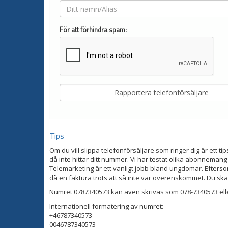
För att förhindra spam:
Tips
Om du vill slippa telefonförsäljare som ringer dig är ett tip
då inte hittar ditt nummer. Vi har testat olika abonnemang
Telemarketing är ett vanligt jobb bland ungdomar. Eftersom
då en faktura trots att så inte var överenskommet. Du ska
Numret 0787340573 kan även skrivas som 078-7340573 ell
Internationell formatering av numret:
+46787340573
0046787340573