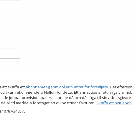
s att skaffa ett
abonnemang som döljer numret för försäljare
. Det efters
 och kan rekommendera Hallon för detta. Ett annat tips är att ringa via mo
 de jobbar provisionsbaserat kan de då och då säga till sin arbetsgivare a
 då alltid meddela företaget att du bestrider fakturan.
Skaffa ett nytt ab
er 0787-340573.