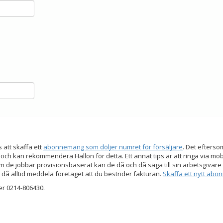
s att skaffa ett
abonnemang som döljer numret för försäljare
. Det efters
 och kan rekommendera Hallon för detta. Ett annat tips är att ringa via mo
 de jobbar provisionsbaserat kan de då och då säga till sin arbetsgivare a
 då alltid meddela företaget att du bestrider fakturan.
Skaffa ett nytt ab
er 0214-806430.