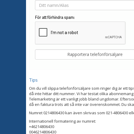
För att förhindra spam:
Tips
Om du vill slippa telefonförsäljare som ringer dig är ett tip
då inte hittar ditt nummer. Vi har testat olika abonnemang
Telemarketing är ett vanligt jobb bland ungdomar. Eftersom
då en faktura trots att så inte var överenskommet. Du ska
Numret 0214806430 kan även skrivas som 021-4806430 ell
Internationell formatering av numret:
+46214806430
0046214806430