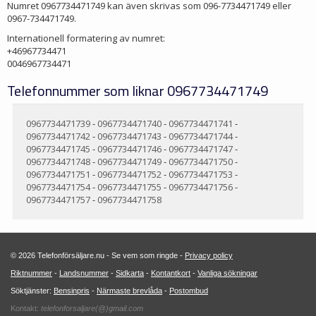
Numret 0967734471749 kan även skrivas som 096-7734471749 eller
0967-734471749.
Internationell formatering av numret:
+46967734471
0046967734471
Telefonnummer som liknar 0967734471749
0967734471739
-
0967734471740
-
0967734471741
-
0967734471742
-
0967734471743
-
0967734471744
-
0967734471745
-
0967734471746
-
0967734471747
-
0967734471748
-
0967734471749
-
0967734471750
-
0967734471751
-
0967734471752
-
0967734471753
-
0967734471754
-
0967734471755
-
0967734471756
-
0967734471757
-
0967734471758
© 2026 Telefonförsäljare.nu - Se vem som ringde -
Privacy policy
Riktnummer
-
Landsnummer
-
Sidkarta
-
Kontantkort
-
Vanliga sökningar
Söktjänster:
Bensinpris
-
Närmaste brevlåda
-
Postombud
Kontakt:
telefonforsaljare(@)gmail.com