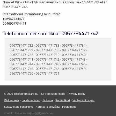
Numret 0967734471742 kan även skrivas som 096-7734471742 eller
0967-734471742.
Internationell formatering av numret:
+46967734471
0046967734471
Telefonnummer som liknar 0967734471742
0967734471732
-
0967734471733
-
0967734471734
-
0967734471735
-
0967734471736
-
0967734471737
-
0967734471738
-
0967734471739
-
0967734471740
-
0967734471741
-
0967734471742
-
0967734471743
-
0967734471744
-
0967734471745
-
0967734471746
-
0967734471747
-
0967734471748
-
0967734471749
-
0967734471750
-
0967734471751
© 2026 Telefonförsäljare.nu - Se vem som ringde -
Privacy policy
Riktnummer
-
Landsnummer
-
Sidkarta
-
Kontantkort
-
Vanliga sökningar
Söktjänster:
Bensinpris
-
Närmaste brevlåda
-
Postombud
Kontakt:
telefonforsaljare(@)gmail.com