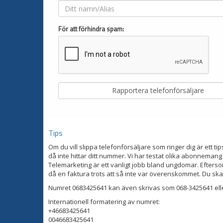
För att förhindra spam:
Tips
Om du vill slippa telefonförsäljare som ringer dig är ett tip
då inte hittar ditt nummer. Vi har testat olika abonnemang
Telemarketing är ett vanligt jobb bland ungdomar. Eftersom
då en faktura trots att så inte var överenskommet. Du ska
Numret 0683425641 kan även skrivas som 068-3425641 ell
Internationell formatering av numret:
+46683425641
0046683425641