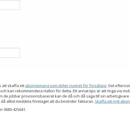
s att skaffa ett
abonnemang som döljer numret för försäljare
. Det efters
 och kan rekommendera Hallon för detta. Ett annat tips är att ringa via mo
 de jobbar provisionsbaserat kan de då och då säga till sin arbetsgivare a
 då alltid meddela företaget att du bestrider fakturan.
Skaffa ett nytt ab
er 0683-425641.