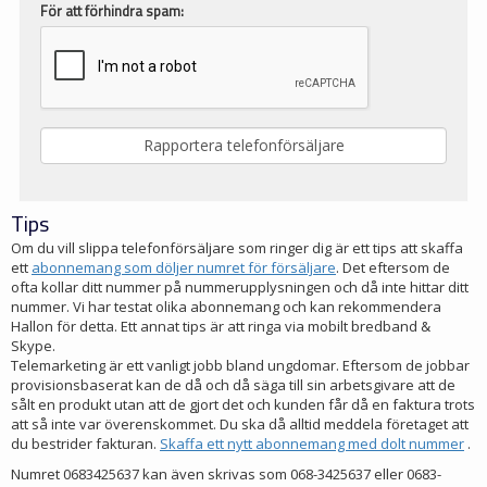
För att förhindra spam:
Tips
Om du vill slippa telefonförsäljare som ringer dig är ett tips att skaffa
ett
abonnemang som döljer numret för försäljare
. Det eftersom de
ofta kollar ditt nummer på nummerupplysningen och då inte hittar ditt
nummer. Vi har testat olika abonnemang och kan rekommendera
Hallon för detta. Ett annat tips är att ringa via mobilt bredband &
Skype.
Telemarketing är ett vanligt jobb bland ungdomar. Eftersom de jobbar
provisionsbaserat kan de då och då säga till sin arbetsgivare att de
sålt en produkt utan att de gjort det och kunden får då en faktura trots
att så inte var överenskommet. Du ska då alltid meddela företaget att
du bestrider fakturan.
Skaffa ett nytt abonnemang med dolt nummer
.
Numret 0683425637 kan även skrivas som 068-3425637 eller 0683-