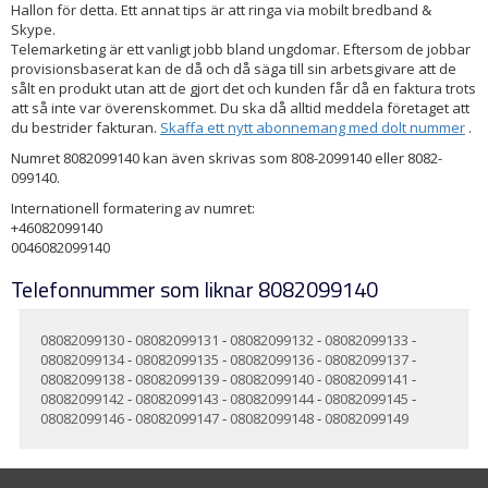
Hallon för detta. Ett annat tips är att ringa via mobilt bredband &
Skype.
Telemarketing är ett vanligt jobb bland ungdomar. Eftersom de jobbar
provisionsbaserat kan de då och då säga till sin arbetsgivare att de
sålt en produkt utan att de gjort det och kunden får då en faktura trots
att så inte var överenskommet. Du ska då alltid meddela företaget att
du bestrider fakturan.
Skaffa ett nytt abonnemang med dolt nummer
.
Numret 8082099140 kan även skrivas som 808-2099140 eller 8082-
099140.
Internationell formatering av numret:
+46082099140
0046082099140
Telefonnummer som liknar 8082099140
08082099130
-
08082099131
-
08082099132
-
08082099133
-
08082099134
-
08082099135
-
08082099136
-
08082099137
-
08082099138
-
08082099139
-
08082099140
-
08082099141
-
08082099142
-
08082099143
-
08082099144
-
08082099145
-
08082099146
-
08082099147
-
08082099148
-
08082099149