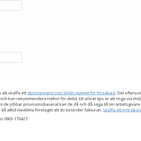
s att skaffa ett
abonnemang som döljer numret för försäljare
. Det efters
 och kan rekommendera Hallon för detta. Ett annat tips är att ringa via mo
 de jobbar provisionsbaserat kan de då och då säga till sin arbetsgivare a
 då alltid meddela företaget att du bestrider fakturan.
Skaffa ett nytt ab
er 0965-170427.