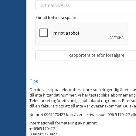
För att förhindra spam:
Tips
Om du vill slippa telefonförsäljare som ringer dig är ett tip
då inte hittar ditt nummer. Vi har testat olika abonnemang
Telemarketing är ett vanligt jobb bland ungdomar. Eftersom
då en faktura trots att så inte var överenskommet. Du ska
Numret 0965170427 kan även skrivas som 096-5170427 ell
Internationell formatering av numret:
+46965170427
0046965170427