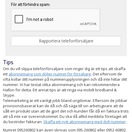
För att förhindra spam:
Tips
Om du vill slippa telefonförsäljare som ringer dig är ett tips att skaffa
ett
abonnemang som döljer numret för försäljare
. Det eftersom de
ofta kollar ditt nummer på nummerupplysningen och då inte hittar ditt
nummer. Vi har testat olika abonnemang och kan rekommendera
Hallon för detta. Ett annat tips är att ringa via mobilt bredband &
Skype.
Telemarketing är ett vanligt jobb bland ungdomar. Eftersom de jobbar
provisionsbaserat kan de då och då säga till sin arbetsgivare att de
sålt en produkt utan att de gjort det och kunden får då en faktura trots
att så inte var överenskommet. Du ska då alltid meddela företaget att
du bestrider fakturan.
Skaffa ett nytt abonnemang med dolt nummer
.
Numret 095260802 kan även skrivas som 095-260802 eller 0952-60802.