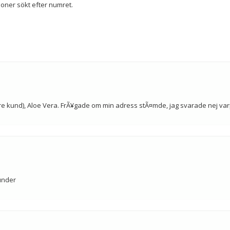
oner sökt efter numret.
digare kund), Aloe Vera. FrÃ¥gade om min adress stÃ¤mde, jag svarade nej v
kunder