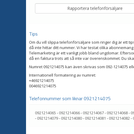
Tips
Om du vill slippa telefonförsäljare som ringer dig är ett tip
då inte hittar ditt nummer. Vi har testat olika abonnemang
Telemarketing är ett vanligt jobb bland ungdomar. Eftersom
då en faktura trots att så inte var överenskommet. Du ska
Numret 0921214075 kan även skrivas som 092-1214075 ell
Internationell formatering av numret:
+46921214075
0046921214075
Telefonnummer som liknar 0921214075
0921214065
-
0921214066
-
0921214067
-
0921214068
-
0
-
0921214079
-
0921214080
-
0921214081
-
0921214082
-