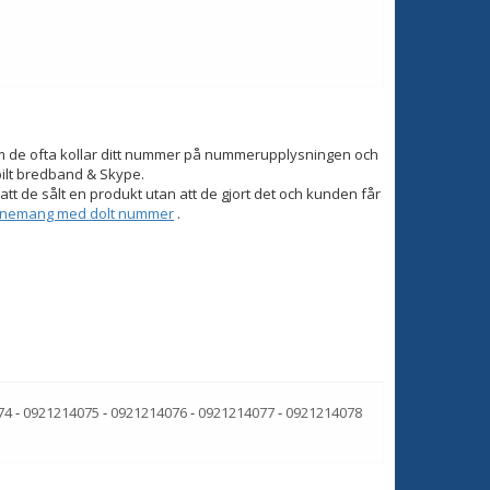
om de ofta kollar ditt nummer på nummerupplysningen och
bilt bredband & Skype.
tt de sålt en produkt utan att de gjort det och kunden får
onnemang med dolt nummer
.
74
-
0921214075
-
0921214076
-
0921214077
-
0921214078