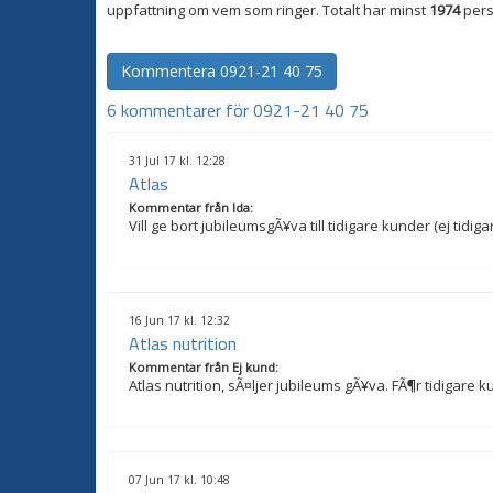
uppfattning om vem som ringer. Totalt har minst
1974
pers
Kommentera
0921-21 40 75
6 kommentarer för 0921-21 40 75
31 Jul 17 kl. 12:28
Atlas
Kommentar från
Ida
:
Vill ge bort jubileumsgÃ¥va till tidigare kunder (ej ti
16 Jun 17 kl. 12:32
Atlas nutrition
Kommentar från
Ej kund
:
Atlas nutrition, sÃ¤ljer jubileums gÃ¥va. FÃ¶r tidigare 
07 Jun 17 kl. 10:48