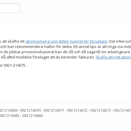
s att skaffa ett
abonnemang som döljer numret för försäljare
. Det efters
 och kan rekommendera Hallon för detta. Ett annat tips är att ringa via mo
 de jobbar provisionsbaserat kan de då och då säga till sin arbetsgivare a
 då alltid meddela företaget att du bestrider fakturan.
Skaffa ett nytt ab
er 0921-214075.
921214069
-
0921214070
-
0921214071
-
0921214072
-
0921214073
-
09212140
0921214083
-
0921214084