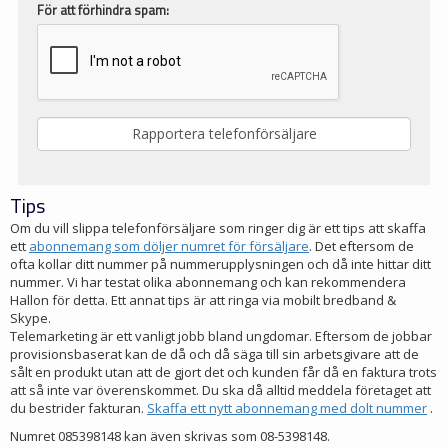
För att förhindra spam:
Tips
Om du vill slippa telefonförsäljare som ringer dig är ett tips att skaffa
ett
abonnemang som döljer numret för försäljare
. Det eftersom de
ofta kollar ditt nummer på nummerupplysningen och då inte hittar ditt
nummer. Vi har testat olika abonnemang och kan rekommendera
Hallon för detta. Ett annat tips är att ringa via mobilt bredband &
Skype.
Telemarketing är ett vanligt jobb bland ungdomar. Eftersom de jobbar
provisionsbaserat kan de då och då säga till sin arbetsgivare att de
sålt en produkt utan att de gjort det och kunden får då en faktura trots
att så inte var överenskommet. Du ska då alltid meddela företaget att
du bestrider fakturan.
Skaffa ett nytt abonnemang med dolt nummer
.
Numret 085398148 kan även skrivas som 08-5398148.