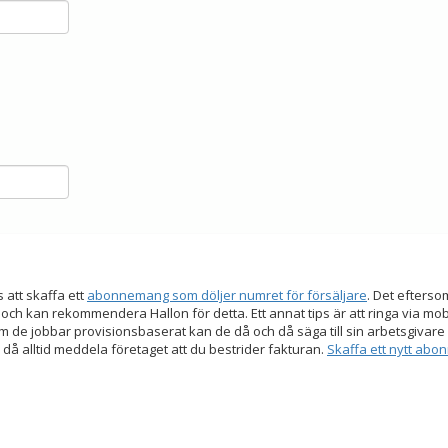
s att skaffa ett
abonnemang som döljer numret för försäljare
. Det efters
 och kan rekommendera Hallon för detta. Ett annat tips är att ringa via mo
 de jobbar provisionsbaserat kan de då och då säga till sin arbetsgivare a
 då alltid meddela företaget att du bestrider fakturan.
Skaffa ett nytt ab