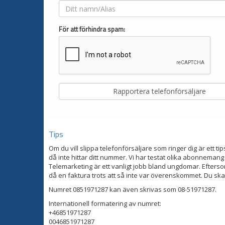
För att förhindra spam:
Tips
Om du vill slippa telefonförsäljare som ringer dig är ett tip
då inte hittar ditt nummer. Vi har testat olika abonnemang
Telemarketing är ett vanligt jobb bland ungdomar. Eftersom
då en faktura trots att så inte var överenskommet. Du ska
Numret 0851971287 kan även skrivas som 08-51971287.
Internationell formatering av numret:
+46851971287
0046851971287