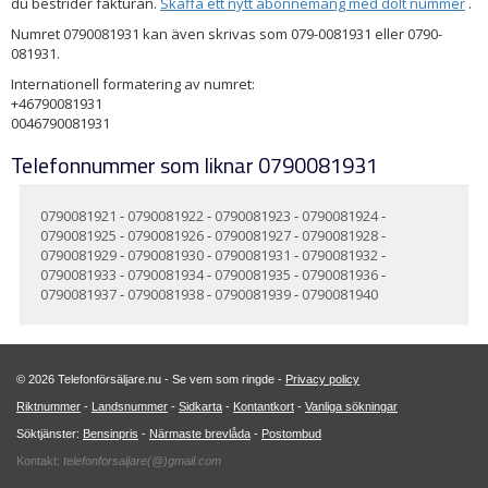
du bestrider fakturan.
Skaffa ett nytt abonnemang med dolt nummer
.
Numret 0790081931 kan även skrivas som 079-0081931 eller 0790-
081931.
Internationell formatering av numret:
+46790081931
0046790081931
Telefonnummer som liknar 0790081931
0790081921
-
0790081922
-
0790081923
-
0790081924
-
0790081925
-
0790081926
-
0790081927
-
0790081928
-
0790081929
-
0790081930
-
0790081931
-
0790081932
-
0790081933
-
0790081934
-
0790081935
-
0790081936
-
0790081937
-
0790081938
-
0790081939
-
0790081940
© 2026 Telefonförsäljare.nu - Se vem som ringde -
Privacy policy
Riktnummer
-
Landsnummer
-
Sidkarta
-
Kontantkort
-
Vanliga sökningar
Söktjänster:
Bensinpris
-
Närmaste brevlåda
-
Postombud
Kontakt:
telefonforsaljare(@)gmail.com