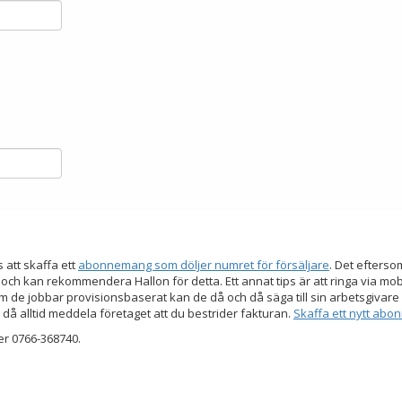
s att skaffa ett
abonnemang som döljer numret för försäljare
. Det efters
 och kan rekommendera Hallon för detta. Ett annat tips är att ringa via mo
 de jobbar provisionsbaserat kan de då och då säga till sin arbetsgivare a
 då alltid meddela företaget att du bestrider fakturan.
Skaffa ett nytt ab
er 0766-368740.