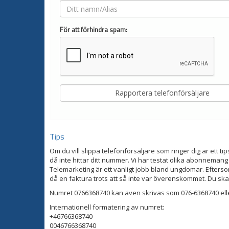
För att förhindra spam:
Tips
Om du vill slippa telefonförsäljare som ringer dig är ett tip
då inte hittar ditt nummer. Vi har testat olika abonnemang
Telemarketing är ett vanligt jobb bland ungdomar. Eftersom
då en faktura trots att så inte var överenskommet. Du ska
Numret 0766368740 kan även skrivas som 076-6368740 ell
Internationell formatering av numret:
+46766368740
0046766368740