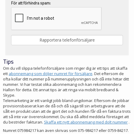
För att förhindra spam:
Tips
Om du vill slippa telefonförsäljare som ringer dig är ett tips att skaffa
ett
abonnemang som döljer numret för försäljare
. Det eftersom de
ofta kollar ditt nummer på nummerupplysningen och då inte hittar ditt
nummer. Vi har testat olika abonnemang och kan rekommendera
Hallon för detta. Ett annat tips är att ringa via mobilt bredband &
Skype.
Telemarketing är ett vanligt jobb bland ungdomar. Eftersom de jobbar
provisionsbaserat kan de då och då säga till sin arbetsgivare att de
sålt en produkt utan att de gjort det och kunden får då en faktura trots
att så inte var överenskommet. Du ska då alltid meddela företaget att
du bestrider fakturan.
Skaffa ett nytt abonnemang med dolt nummer
.
Numret 075984217 kan även skrivas som 075-984217 eller 0759-84217.