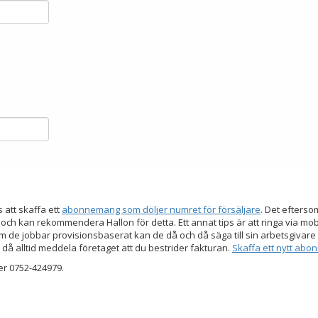
s att skaffa ett
abonnemang som döljer numret för försäljare
. Det efters
 och kan rekommendera Hallon för detta. Ett annat tips är att ringa via mo
 de jobbar provisionsbaserat kan de då och då säga till sin arbetsgivare a
 då alltid meddela företaget att du bestrider fakturan.
Skaffa ett nytt ab
er 0752-424979.