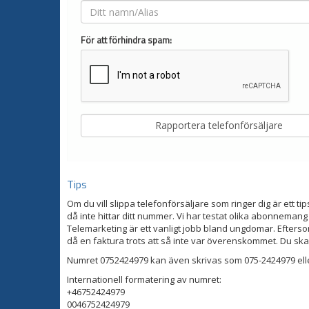
För att förhindra spam:
Tips
Om du vill slippa telefonförsäljare som ringer dig är ett tip
då inte hittar ditt nummer. Vi har testat olika abonnemang
Telemarketing är ett vanligt jobb bland ungdomar. Eftersom
då en faktura trots att så inte var överenskommet. Du ska
Numret 0752424979 kan även skrivas som 075-2424979 ell
Internationell formatering av numret:
+46752424979
0046752424979