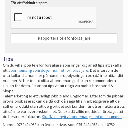
För att förhindra spam:
Tips
Om du vill slippa telefonförsäljare som ringer dig är ett tips att skaffa
ett
abonnemang som döljer numret för försäljare
. Det eftersom de
ofta kollar ditt nummer på nummerupplysningen och då inte hittar ditt
nummer. Vi har testat olika abonnemang och kan rekommendera
Hallon för detta. Ett annat tips är att ringa via mobilt bredband &
Skype.
Telemarketing är ett vanligt jobb bland ungdomar. Eftersom de jobbar
provisionsbaserat kan de då och då säga till sin arbetsgivare att de
sålt en produkt utan att de gjort det och kunden får då en faktura trots
att så inte var överenskommet. Du ska då alltid meddela företaget att
du bestrider fakturan.
Skaffa ett nytt abonnemang med dolt nummer
.
Numret 0752424953 kan även skrivas som 075-2424953 eller 0752-