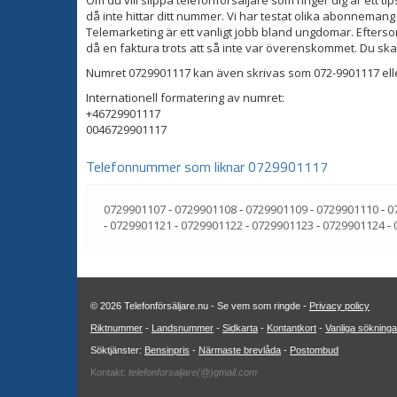
Om du vill slippa telefonförsäljare som ringer dig är ett tip
då inte hittar ditt nummer. Vi har testat olika abonnemang
Telemarketing är ett vanligt jobb bland ungdomar. Eftersom
då en faktura trots att så inte var överenskommet. Du ska
Numret 0729901117 kan även skrivas som 072-9901117 ell
Internationell formatering av numret:
+46729901117
0046729901117
Telefonnummer som liknar 0729901117
0729901107
-
0729901108
-
0729901109
-
0729901110
-
0
-
0729901121
-
0729901122
-
0729901123
-
0729901124
-
© 2026 Telefonförsäljare.nu - Se vem som ringde -
Privacy policy
Riktnummer
-
Landsnummer
-
Sidkarta
-
Kontantkort
-
Vanliga sökninga
Söktjänster:
Bensinpris
-
Närmaste brevlåda
-
Postombud
Kontakt:
telefonforsaljare(@)gmail.com