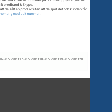
om de ofta kollar ditt nummer på nummerupplysningen och
bilt bredband & Skype.
tt de sålt en produkt utan att de gjort det och kunden får
onnemang med dolt nummer
.
16
-
0729901117
-
0729901118
-
0729901119
-
0729901120