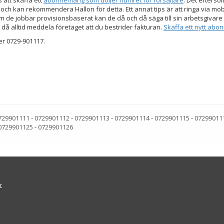
s att skaffa ett
abonnemang som döljer numret för försäljare
. Det efters
 och kan rekommendera Hallon för detta. Ett annat tips är att ringa via mo
 de jobbar provisionsbaserat kan de då och då säga till sin arbetsgivare a
 då alltid meddela företaget att du bestrider fakturan.
Skaffa ett nytt ab
er 0729-901117.
729901111
-
0729901112
-
0729901113
-
0729901114
-
0729901115
-
07299011
0729901125
-
0729901126
r