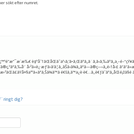
er sökt efter numret.
‚‹ç™ºé”æ”¯æ´æ‰€ è‡ªåˆ†ãŒåŒã˜äº‹ã‚’ã•ã‚Œãªã„ã¨ã‚ã‹ã‚‰ãªã„ä¸–é–“ç
®ç‚ºãªã‚‰å‘¨å›²ã«è¿·æƒ‘ã‹ã‘ã¦ã‚‚ãŠã‹ã¾ã„ãªã—ã®ç—›ã„é›†å›£ ã“ã“ã«
²ãŒã£ãŸå¤§äººã«ãªã‚Šã¾ã™ã­ é€šã‚ã™ä¿è­·è€…ã‚‚è€ƒãˆãªã„åŒé¡žã§
ƒ¨ ringt dig?