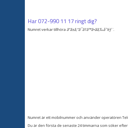
Har
072-990 11 17
ringt dig?
Numret verkar tillhöra
ã“ã±ã‚“ã¯ã†ã™ã•ãã‚‰åˆ‘éƒ¨
.
Numret är ett mobilnummer och använder operatören Tel
Du är den första de senaste 24 timmarna som söker efter 