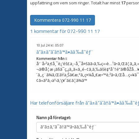
uppfattning om vem som ringer. Totalt har minst
17
person
Kommentera
072-990 11 17
1 kommentar för 072-990 11 17
10 Jul 24 kl. 05:07
ã“ã±ã‚“ã¯ã†ã™ã•ãã‚‰åˆ‘éƒ¨
Kommentar från
i
:
å‘¨å›²ä¸€å¸¯è¿‘éš£ä¸–å¸¯å¤šãã‹ã‚‰ç«‹è…¹ã•ã‚Œã¦ã„ã
¬ã®å­¦æ ¡ã§ã¯ç„¡ã„ã«ã‚‚é–¢ã‚ã‚‰ãšè‡ªåˆ†é”ã®åŽå…¥ã
´ã‚‚ç¨ã¾ã‚ŒãŸä¸Šã€æ‚ªã„ç¤¼å„€æ•™è‚²ã•ã‚Œå…ç«¥ã¯æ›
¢ã«ãªã‚‹äº‹ã‚’ç¥ˆã£ã¦ã¾ã™
Har telefonförsäljare från ã“ã±ã‚“ã¯ã†ã™ã•ãã‚‰åˆ‘é
Namn på företaget: