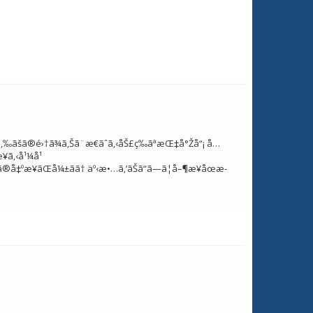
Ÿ¥ã‚‰ãšã®é›†ã¾ã‚Šã¨æ€ãˆã‚‹åŠ£ç­‰ãªæŒ‡å°Žå“¡ å…
æ¥ã‚‹å¹¼å¹
é ­ã®å‡ºæ¥ãŒå¼±ãã† äº‹æ•…ã‚’ãŠã“ã—ã¦å–¶æ¥­åœæ­