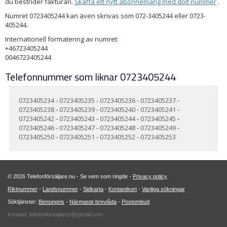
du bestrider fakturan.
Skaffa ett nytt abonnemang med dolt nummer
.
Numret 0723405244 kan även skrivas som 072-3405244 eller 0723-
405244.
Internationell formatering av numret:
+46723405244
0046723405244
Telefonnummer som liknar 0723405244
0723405234
-
0723405235
-
0723405236
-
0723405237
-
0723405238
-
0723405239
-
0723405240
-
0723405241
-
0723405242
-
0723405243
-
0723405244
-
0723405245
-
0723405246
-
0723405247
-
0723405248
-
0723405249
-
0723405250
-
0723405251
-
0723405252
-
0723405253
© 2026 Telefonförsäljare.nu - Se vem som ringde -
Privacy policy
Riktnummer
-
Landsnummer
-
Sidkarta
-
Kontantkort
-
Vanliga sökningar
Söktjänster:
Bensinpris
-
Närmaste brevlåda
-
Postombud
Kontakt:
telefonforsaljare(@)gmail.com