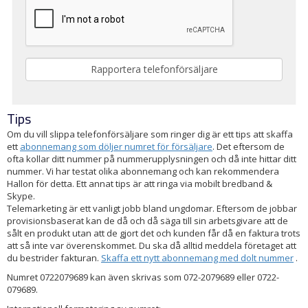
Tips
Om du vill slippa telefonförsäljare som ringer dig är ett tips att skaffa
ett
abonnemang som döljer numret för försäljare
. Det eftersom de
ofta kollar ditt nummer på nummerupplysningen och då inte hittar ditt
nummer. Vi har testat olika abonnemang och kan rekommendera
Hallon för detta. Ett annat tips är att ringa via mobilt bredband &
Skype.
Telemarketing är ett vanligt jobb bland ungdomar. Eftersom de jobbar
provisionsbaserat kan de då och då säga till sin arbetsgivare att de
sålt en produkt utan att de gjort det och kunden får då en faktura trots
att så inte var överenskommet. Du ska då alltid meddela företaget att
du bestrider fakturan.
Skaffa ett nytt abonnemang med dolt nummer
.
Numret 0722079689 kan även skrivas som 072-2079689 eller 0722-
079689.