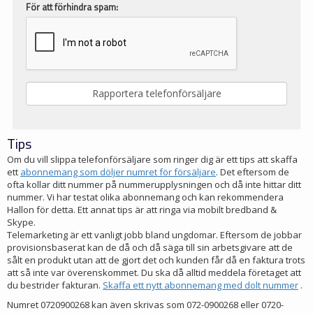
För att förhindra spam:
Tips
Om du vill slippa telefonförsäljare som ringer dig är ett tips att skaffa
ett
abonnemang som döljer numret för försäljare
. Det eftersom de
ofta kollar ditt nummer på nummerupplysningen och då inte hittar ditt
nummer. Vi har testat olika abonnemang och kan rekommendera
Hallon för detta. Ett annat tips är att ringa via mobilt bredband &
Skype.
Telemarketing är ett vanligt jobb bland ungdomar. Eftersom de jobbar
provisionsbaserat kan de då och då säga till sin arbetsgivare att de
sålt en produkt utan att de gjort det och kunden får då en faktura trots
att så inte var överenskommet. Du ska då alltid meddela företaget att
du bestrider fakturan.
Skaffa ett nytt abonnemang med dolt nummer
.
Numret 0720900268 kan även skrivas som 072-0900268 eller 0720-