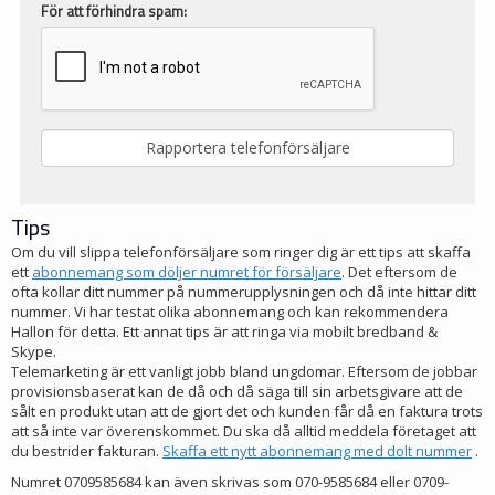
För att förhindra spam:
Tips
Om du vill slippa telefonförsäljare som ringer dig är ett tips att skaffa
ett
abonnemang som döljer numret för försäljare
. Det eftersom de
ofta kollar ditt nummer på nummerupplysningen och då inte hittar ditt
nummer. Vi har testat olika abonnemang och kan rekommendera
Hallon för detta. Ett annat tips är att ringa via mobilt bredband &
Skype.
Telemarketing är ett vanligt jobb bland ungdomar. Eftersom de jobbar
provisionsbaserat kan de då och då säga till sin arbetsgivare att de
sålt en produkt utan att de gjort det och kunden får då en faktura trots
att så inte var överenskommet. Du ska då alltid meddela företaget att
du bestrider fakturan.
Skaffa ett nytt abonnemang med dolt nummer
.
Numret 0709585684 kan även skrivas som 070-9585684 eller 0709-