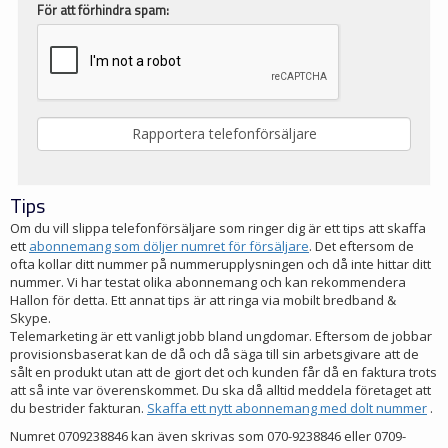
För att förhindra spam:
Tips
Om du vill slippa telefonförsäljare som ringer dig är ett tips att skaffa
ett
abonnemang som döljer numret för försäljare
. Det eftersom de
ofta kollar ditt nummer på nummerupplysningen och då inte hittar ditt
nummer. Vi har testat olika abonnemang och kan rekommendera
Hallon för detta. Ett annat tips är att ringa via mobilt bredband &
Skype.
Telemarketing är ett vanligt jobb bland ungdomar. Eftersom de jobbar
provisionsbaserat kan de då och då säga till sin arbetsgivare att de
sålt en produkt utan att de gjort det och kunden får då en faktura trots
att så inte var överenskommet. Du ska då alltid meddela företaget att
du bestrider fakturan.
Skaffa ett nytt abonnemang med dolt nummer
.
Numret 0709238846 kan även skrivas som 070-9238846 eller 0709-