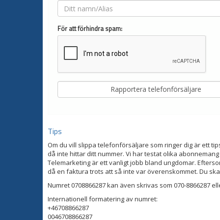
För att förhindra spam:
Tips
Om du vill slippa telefonförsäljare som ringer dig är ett tip
då inte hittar ditt nummer. Vi har testat olika abonnemang
Telemarketing är ett vanligt jobb bland ungdomar. Eftersom
då en faktura trots att så inte var överenskommet. Du ska
Numret 0708866287 kan även skrivas som 070-8866287 ell
Internationell formatering av numret:
+46708866287
0046708866287