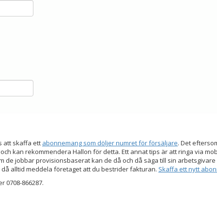
s att skaffa ett
abonnemang som döljer numret för försäljare
. Det efters
 och kan rekommendera Hallon för detta. Ett annat tips är att ringa via mo
 de jobbar provisionsbaserat kan de då och då säga till sin arbetsgivare a
 då alltid meddela företaget att du bestrider fakturan.
Skaffa ett nytt ab
er 0708-866287.