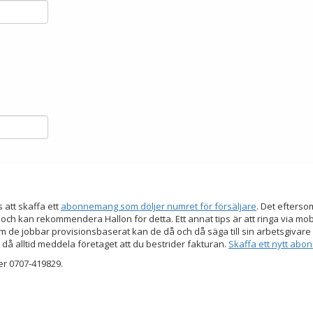
s att skaffa ett
abonnemang som döljer numret för försäljare
. Det efters
 och kan rekommendera Hallon för detta. Ett annat tips är att ringa via mo
 de jobbar provisionsbaserat kan de då och då säga till sin arbetsgivare a
 då alltid meddela företaget att du bestrider fakturan.
Skaffa ett nytt ab
er 0707-419829.