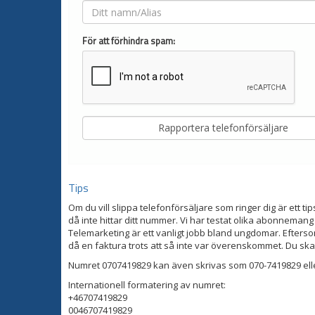
För att förhindra spam:
Tips
Om du vill slippa telefonförsäljare som ringer dig är ett tip
då inte hittar ditt nummer. Vi har testat olika abonnemang
Telemarketing är ett vanligt jobb bland ungdomar. Eftersom
då en faktura trots att så inte var överenskommet. Du ska
Numret 0707419829 kan även skrivas som 070-7419829 ell
Internationell formatering av numret:
+46707419829
0046707419829