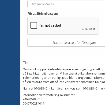
För att förhindra spam:
Tips
Om du vill slippa telefonförsäljare som ringer dig är ett tip
då inte hittar ditt nummer. Vi har testat olika abonnemang
Telemarketing är ett vanligt jobb bland ungdomar. Eftersom
då en faktura trots att så inte var överenskommet. Du ska
Numret 0706284014 kan även skrivas som 070-6284014 ell
Internationell formatering av numret:
+46706284014
0046706284014