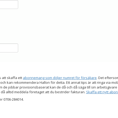
s att skaffa ett
abonnemang som döljer numret för försäljare
. Det efters
 och kan rekommendera Hallon för detta. Ett annat tips är att ringa via mo
 de jobbar provisionsbaserat kan de då och då säga till sin arbetsgivare a
 då alltid meddela företaget att du bestrider fakturan.
Skaffa ett nytt ab
er 0706-284014.