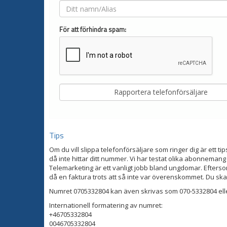
För att förhindra spam:
Tips
Om du vill slippa telefonförsäljare som ringer dig är ett tip
då inte hittar ditt nummer. Vi har testat olika abonnemang
Telemarketing är ett vanligt jobb bland ungdomar. Eftersom
då en faktura trots att så inte var överenskommet. Du ska
Numret 0705332804 kan även skrivas som 070-5332804 ell
Internationell formatering av numret:
+46705332804
0046705332804