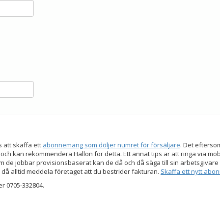
s att skaffa ett
abonnemang som döljer numret för försäljare
. Det efters
 och kan rekommendera Hallon för detta. Ett annat tips är att ringa via mo
 de jobbar provisionsbaserat kan de då och då säga till sin arbetsgivare a
 då alltid meddela företaget att du bestrider fakturan.
Skaffa ett nytt ab
er 0705-332804.