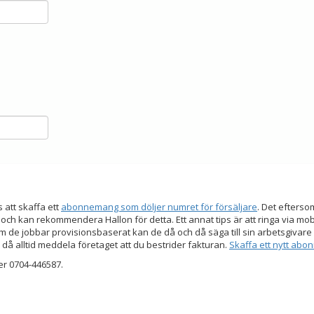
s att skaffa ett
abonnemang som döljer numret för försäljare
. Det efters
 och kan rekommendera Hallon för detta. Ett annat tips är att ringa via mo
 de jobbar provisionsbaserat kan de då och då säga till sin arbetsgivare a
 då alltid meddela företaget att du bestrider fakturan.
Skaffa ett nytt ab
er 0704-446587.