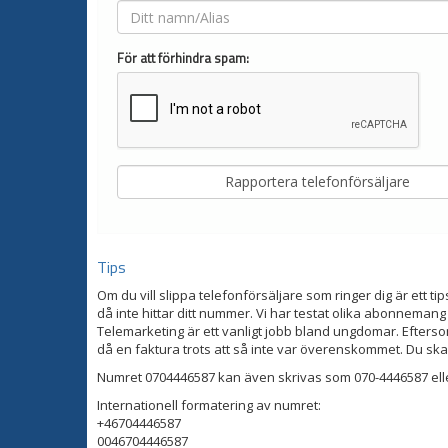
För att förhindra spam:
Tips
Om du vill slippa telefonförsäljare som ringer dig är ett tip
då inte hittar ditt nummer. Vi har testat olika abonnemang
Telemarketing är ett vanligt jobb bland ungdomar. Eftersom
då en faktura trots att så inte var överenskommet. Du ska
Numret 0704446587 kan även skrivas som 070-4446587 ell
Internationell formatering av numret:
+46704446587
0046704446587