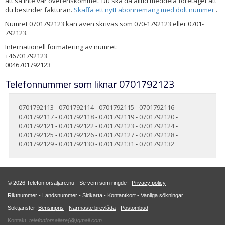
att så inte var överenskommet. Du ska då alltid meddela företaget att
du bestrider fakturan.
Skaffa ett nytt abonnemang med dolt nummer
.
Numret 0701792123 kan även skrivas som 070-1792123 eller 0701-
792123.
Internationell formatering av numret:
+46701792123
0046701792123
Telefonnummer som liknar 0701792123
0701792113
-
0701792114
-
0701792115
-
0701792116
-
0701792117
-
0701792118
-
0701792119
-
0701792120
-
0701792121
-
0701792122
-
0701792123
-
0701792124
-
0701792125
-
0701792126
-
0701792127
-
0701792128
-
0701792129
-
0701792130
-
0701792131
-
0701792132
© 2026 Telefonförsäljare.nu - Se vem som ringde -
Privacy policy
Riktnummer
-
Landsnummer
-
Sidkarta
-
Kontantkort
-
Vanliga sökningar
Söktjänster:
Bensinpris
-
Närmaste brevlåda
-
Postombud
Kontakt:
telefonforsaljare(@)gmail.com