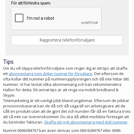
För att förhindra spam:
Tips
Om du vill slippa telefonförsäljare som ringer dig är ett tips att skaffa
ett
abonnemang som döljer numret för försäljare
. Det eftersom de
ofta kollar ditt nummer på nummerupplysningen och då inte hittar ditt
nummer. Vi har testat olika abonnemang och kan rekommendera
Hallon för detta. Ett annat tips är att ringa via mobilt bredband &
Skype.
Telemarketing är ett vanligt jobb bland ungdomar. Eftersom de jobbar
provisionsbaserat kan de då och då säga till sin arbetsgivare att de
sålt en produkt utan att de gjort det och kunden får då en faktura trots
att så inte var överenskommet. Du ska då alltid meddela företaget att
du bestrider fakturan.
Skaffa ett nytt abonnemang med dolt nummer
.
Numret 0696384767 kan även skrivas som 069-6384767 eller 0696-