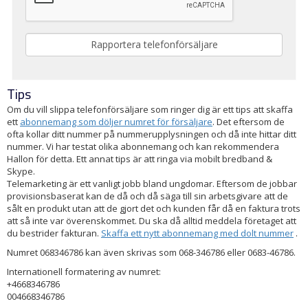
Tips
Om du vill slippa telefonförsäljare som ringer dig är ett tips att skaffa
ett
abonnemang som döljer numret för försäljare
. Det eftersom de
ofta kollar ditt nummer på nummerupplysningen och då inte hittar ditt
nummer. Vi har testat olika abonnemang och kan rekommendera
Hallon för detta. Ett annat tips är att ringa via mobilt bredband &
Skype.
Telemarketing är ett vanligt jobb bland ungdomar. Eftersom de jobbar
provisionsbaserat kan de då och då säga till sin arbetsgivare att de
sålt en produkt utan att de gjort det och kunden får då en faktura trots
att så inte var överenskommet. Du ska då alltid meddela företaget att
du bestrider fakturan.
Skaffa ett nytt abonnemang med dolt nummer
.
Numret 068346786 kan även skrivas som 068-346786 eller 0683-46786.
Internationell formatering av numret:
+4668346786
004668346786