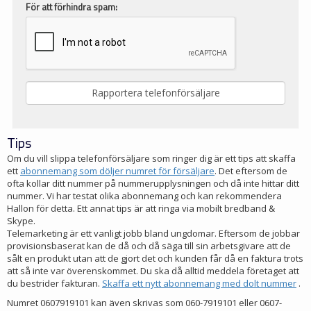
För att förhindra spam:
Tips
Om du vill slippa telefonförsäljare som ringer dig är ett tips att skaffa
ett
abonnemang som döljer numret för försäljare
. Det eftersom de
ofta kollar ditt nummer på nummerupplysningen och då inte hittar ditt
nummer. Vi har testat olika abonnemang och kan rekommendera
Hallon för detta. Ett annat tips är att ringa via mobilt bredband &
Skype.
Telemarketing är ett vanligt jobb bland ungdomar. Eftersom de jobbar
provisionsbaserat kan de då och då säga till sin arbetsgivare att de
sålt en produkt utan att de gjort det och kunden får då en faktura trots
att så inte var överenskommet. Du ska då alltid meddela företaget att
du bestrider fakturan.
Skaffa ett nytt abonnemang med dolt nummer
.
Numret 0607919101 kan även skrivas som 060-7919101 eller 0607-