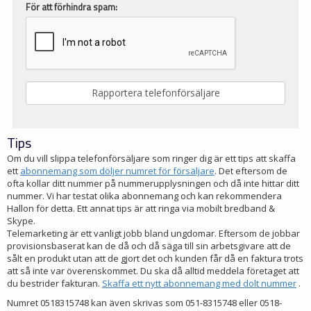
För att förhindra spam:
Tips
Om du vill slippa telefonförsäljare som ringer dig är ett tips att skaffa
ett
abonnemang som döljer numret för försäljare
. Det eftersom de
ofta kollar ditt nummer på nummerupplysningen och då inte hittar ditt
nummer. Vi har testat olika abonnemang och kan rekommendera
Hallon för detta. Ett annat tips är att ringa via mobilt bredband &
Skype.
Telemarketing är ett vanligt jobb bland ungdomar. Eftersom de jobbar
provisionsbaserat kan de då och då säga till sin arbetsgivare att de
sålt en produkt utan att de gjort det och kunden får då en faktura trots
att så inte var överenskommet. Du ska då alltid meddela företaget att
du bestrider fakturan.
Skaffa ett nytt abonnemang med dolt nummer
.
Numret 0518315748 kan även skrivas som 051-8315748 eller 0518-