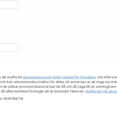
s att skaffa ett
abonnemang som döljer numret för försäljare
. Det efters
 och kan rekommendera Hallon för detta. Ett annat tips är att ringa via mo
 de jobbar provisionsbaserat kan de då och då säga till sin arbetsgivare a
 då alltid meddela företaget att du bestrider fakturan.
Skaffa ett nytt ab
er 0509-064718.