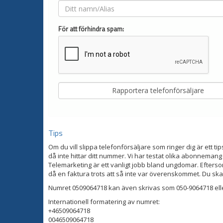
För att förhindra spam:
Tips
Om du vill slippa telefonförsäljare som ringer dig är ett tip
då inte hittar ditt nummer. Vi har testat olika abonnemang
Telemarketing är ett vanligt jobb bland ungdomar. Eftersom
då en faktura trots att så inte var överenskommet. Du ska
Numret 0509064718 kan även skrivas som 050-9064718 ell
Internationell formatering av numret:
+46509064718
0046509064718