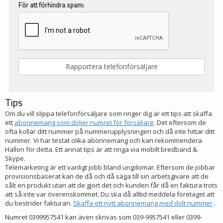
För att förhindra spam:
Tips
Om du vill slippa telefonförsäljare som ringer dig är ett tips att skaffa
ett
abonnemang som döljer numret för försäljare
. Det eftersom de
ofta kollar ditt nummer på nummerupplysningen och då inte hittar ditt
nummer. Vi har testat olika abonnemang och kan rekommendera
Hallon för detta. Ett annat tips är att ringa via mobilt bredband &
Skype.
Telemarketing är ett vanligt jobb bland ungdomar. Eftersom de jobbar
provisionsbaserat kan de då och då säga till sin arbetsgivare att de
sålt en produkt utan att de gjort det och kunden får då en faktura trots
att så inte var överenskommet. Du ska då alltid meddela företaget att
du bestrider fakturan.
Skaffa ett nytt abonnemang med dolt nummer
.
Numret 0399957541 kan även skrivas som 039-9957541 eller 0399-