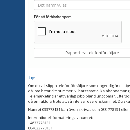
För att förhindra spam:
Tips
Om du vill slippa telefonförsäljare som ringer dig är ett tip
då inte hittar ditt nummer. Vi har testat olika abonnemang
Telemarketing är ett vanligt jobb bland ungdomar. Eftersom
då en faktura trots att så inte var överenskommet. Du ska
Numret 033778131 kan även skrivas som 033-778131 eller 
Internationell formatering av numret:
+4633778131
004633778131