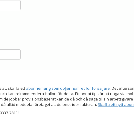
s att skaffa ett
abonnemang som döljer numret för försäljare
. Det efters
 och kan rekommendera Hallon för detta. Ett annat tips är att ringa via mo
 de jobbar provisionsbaserat kan de då och då säga till sin arbetsgivare a
 då alltid meddela företaget att du bestrider fakturan.
Skaffa ett nytt ab
0337-78131.