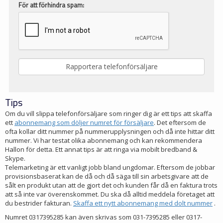
För att förhindra spam:
Tips
Om du vill slippa telefonförsäljare som ringer dig är ett tips att skaffa
ett
abonnemang som döljer numret för försäljare
. Det eftersom de
ofta kollar ditt nummer på nummerupplysningen och då inte hittar ditt
nummer. Vi har testat olika abonnemang och kan rekommendera
Hallon för detta. Ett annat tips är att ringa via mobilt bredband &
Skype.
Telemarketing är ett vanligt jobb bland ungdomar. Eftersom de jobbar
provisionsbaserat kan de då och då säga till sin arbetsgivare att de
sålt en produkt utan att de gjort det och kunden får då en faktura trots
att så inte var överenskommet. Du ska då alltid meddela företaget att
du bestrider fakturan.
Skaffa ett nytt abonnemang med dolt nummer
.
Numret 0317395285 kan även skrivas som 031-7395285 eller 0317-