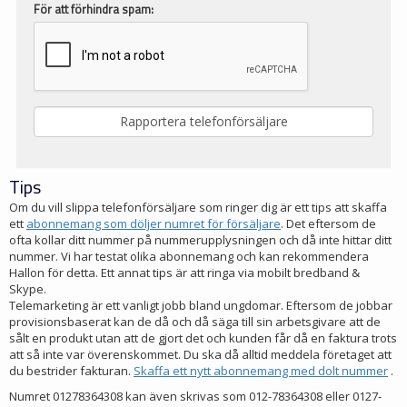
För att förhindra spam:
Tips
Om du vill slippa telefonförsäljare som ringer dig är ett tips att skaffa
ett
abonnemang som döljer numret för försäljare
. Det eftersom de
ofta kollar ditt nummer på nummerupplysningen och då inte hittar ditt
nummer. Vi har testat olika abonnemang och kan rekommendera
Hallon för detta. Ett annat tips är att ringa via mobilt bredband &
Skype.
Telemarketing är ett vanligt jobb bland ungdomar. Eftersom de jobbar
provisionsbaserat kan de då och då säga till sin arbetsgivare att de
sålt en produkt utan att de gjort det och kunden får då en faktura trots
att så inte var överenskommet. Du ska då alltid meddela företaget att
du bestrider fakturan.
Skaffa ett nytt abonnemang med dolt nummer
.
Numret 01278364308 kan även skrivas som 012-78364308 eller 0127-