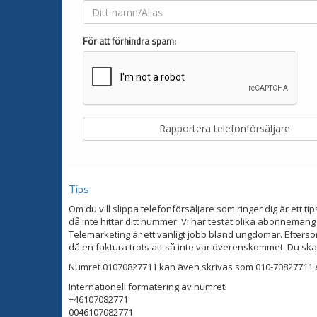
För att förhindra spam:
Tips
Om du vill slippa telefonförsäljare som ringer dig är ett tip
då inte hittar ditt nummer. Vi har testat olika abonnemang
Telemarketing är ett vanligt jobb bland ungdomar. Eftersom
då en faktura trots att så inte var överenskommet. Du ska
Numret 01070827711 kan även skrivas som 010-70827711 e
Internationell formatering av numret:
+46107082771
0046107082771