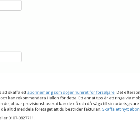
s att skaffa ett
abonnemang som döljer numret för försäljare
. Det efters
 och kan rekommendera Hallon för detta. Ett annat tips är att ringa via mo
 de jobbar provisionsbaserat kan de då och då säga till sin arbetsgivare a
 då alltid meddela företaget att du bestrider fakturan.
Skaffa ett nytt ab
ller 0107-0827711.