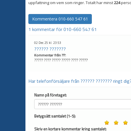
uppfattning om vem som ringer. Totalt har minst
224
perso
Kommentera
010-660 547 61
1 kommentar för 010-660 547 61
02 Dec 25 kl. 23:53
?????? ???????
Kommentar från
???
:
????? ???? ????? ????? ???? ?????
Har telefonförsäljare från ?????? ??????? ringt dig
Namn på företaget:
Betygsätt samtalet (1-5):
Skriv en kortare kommentar kring samtalet: