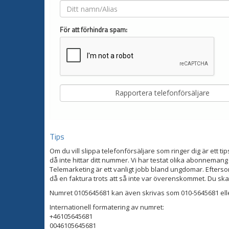
För att förhindra spam:
Tips
Om du vill slippa telefonförsäljare som ringer dig är ett tip
då inte hittar ditt nummer. Vi har testat olika abonnemang
Telemarketing är ett vanligt jobb bland ungdomar. Eftersom
då en faktura trots att så inte var överenskommet. Du ska
Numret 0105645681 kan även skrivas som 010-5645681 ell
Internationell formatering av numret:
+46105645681
0046105645681