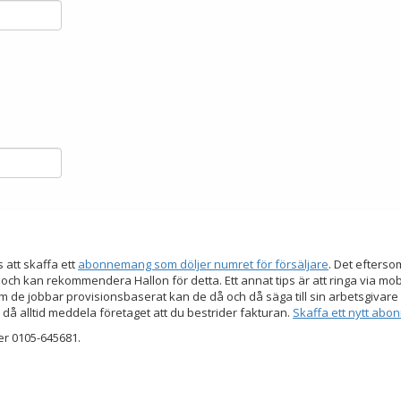
s att skaffa ett
abonnemang som döljer numret för försäljare
. Det efters
 och kan rekommendera Hallon för detta. Ett annat tips är att ringa via mo
 de jobbar provisionsbaserat kan de då och då säga till sin arbetsgivare a
 då alltid meddela företaget att du bestrider fakturan.
Skaffa ett nytt ab
er 0105-645681.