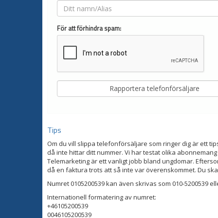
För att förhindra spam:
Tips
Om du vill slippa telefonförsäljare som ringer dig är ett tip
då inte hittar ditt nummer. Vi har testat olika abonnemang
Telemarketing är ett vanligt jobb bland ungdomar. Eftersom
då en faktura trots att så inte var överenskommet. Du ska
Numret 0105200539 kan även skrivas som 010-5200539 ell
Internationell formatering av numret:
+46105200539
0046105200539