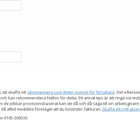
s att skaffa ett
abonnemang som döljer numret för försäljare
. Det efters
 och kan rekommendera Hallon för detta. Ett annat tips är att ringa via mo
 de jobbar provisionsbaserat kan de då och då säga till sin arbetsgivare a
 då alltid meddela företaget att du bestrider fakturan.
Skaffa ett nytt ab
er 0105-200539.