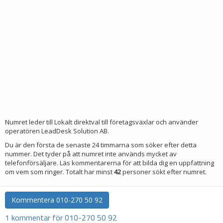
Numret leder till Lokalt direktval till företagsväxlar och använder
operatören LeadDesk Solution AB.
Du är den första de senaste 24 timmarna som söker efter detta
nummer. Det tyder på att numret inte används mycket av
telefonförsäljare. Läs kommentarerna för att bilda dig en uppfattning
om vem som ringer. Totalt har minst
42
personer sökt efter numret.
Kommentera
010-270 50 92
1 kommentar för 010-270 50 92