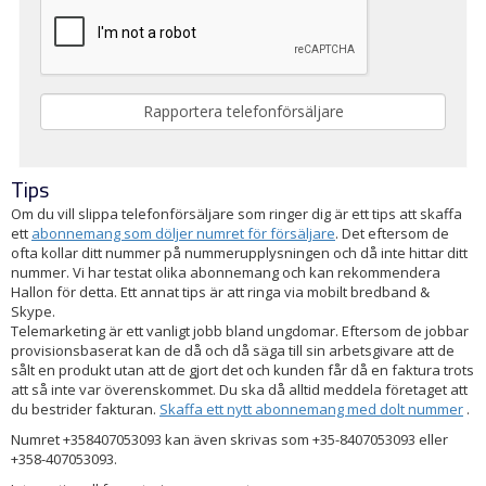
Tips
Om du vill slippa telefonförsäljare som ringer dig är ett tips att skaffa
ett
abonnemang som döljer numret för försäljare
. Det eftersom de
ofta kollar ditt nummer på nummerupplysningen och då inte hittar ditt
nummer. Vi har testat olika abonnemang och kan rekommendera
Hallon för detta. Ett annat tips är att ringa via mobilt bredband &
Skype.
Telemarketing är ett vanligt jobb bland ungdomar. Eftersom de jobbar
provisionsbaserat kan de då och då säga till sin arbetsgivare att de
sålt en produkt utan att de gjort det och kunden får då en faktura trots
att så inte var överenskommet. Du ska då alltid meddela företaget att
du bestrider fakturan.
Skaffa ett nytt abonnemang med dolt nummer
.
Numret +358407053093 kan även skrivas som +35-8407053093 eller
+358-407053093.