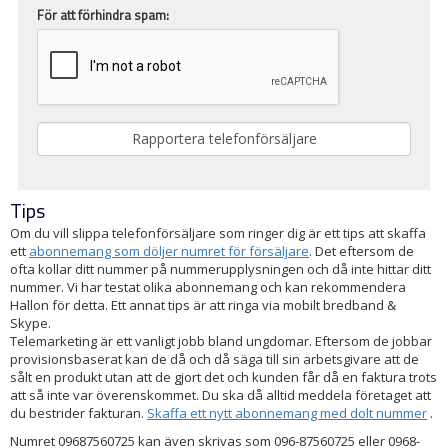
För att förhindra spam:
Tips
Om du vill slippa telefonförsäljare som ringer dig är ett tips att skaffa
ett
abonnemang som döljer numret för försäljare
. Det eftersom de
ofta kollar ditt nummer på nummerupplysningen och då inte hittar ditt
nummer. Vi har testat olika abonnemang och kan rekommendera
Hallon för detta. Ett annat tips är att ringa via mobilt bredband &
Skype.
Telemarketing är ett vanligt jobb bland ungdomar. Eftersom de jobbar
provisionsbaserat kan de då och då säga till sin arbetsgivare att de
sålt en produkt utan att de gjort det och kunden får då en faktura trots
att så inte var överenskommet. Du ska då alltid meddela företaget att
du bestrider fakturan.
Skaffa ett nytt abonnemang med dolt nummer
.
Numret 09687560725 kan även skrivas som 096-87560725 eller 0968-