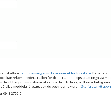
s att skaffa ett
abonnemang som döljer numret för försäljare
. Det efters
 och kan rekommendera Hallon för detta. Ett annat tips är att ringa via mo
 de jobbar provisionsbaserat kan de då och då säga till sin arbetsgivare a
 då alltid meddela företaget att du bestrider fakturan.
Skaffa ett nytt ab
er 0948-279015.