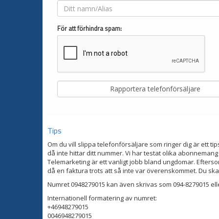
För att förhindra spam:
Tips
Om du vill slippa telefonförsäljare som ringer dig är ett tip
då inte hittar ditt nummer. Vi har testat olika abonnemang
Telemarketing är ett vanligt jobb bland ungdomar. Eftersom
då en faktura trots att så inte var överenskommet. Du ska
Numret 0948279015 kan även skrivas som 094-8279015 ell
Internationell formatering av numret:
+46948279015
0046948279015