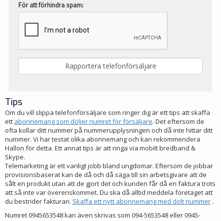
För att förhindra spam:
Tips
Om du vill slippa telefonförsäljare som ringer dig är ett tips att skaffa
ett
abonnemang som döljer numret för försäljare
. Det eftersom de
ofta kollar ditt nummer på nummerupplysningen och då inte hittar ditt
nummer. Vi har testat olika abonnemang och kan rekommendera
Hallon för detta. Ett annat tips är att ringa via mobilt bredband &
Skype.
Telemarketing är ett vanligt jobb bland ungdomar. Eftersom de jobbar
provisionsbaserat kan de då och då säga till sin arbetsgivare att de
sålt en produkt utan att de gjort det och kunden får då en faktura trots
att så inte var överenskommet. Du ska då alltid meddela företaget att
du bestrider fakturan.
Skaffa ett nytt abonnemang med dolt nummer
.
Numret 0945653548 kan även skrivas som 094-5653548 eller 0945-